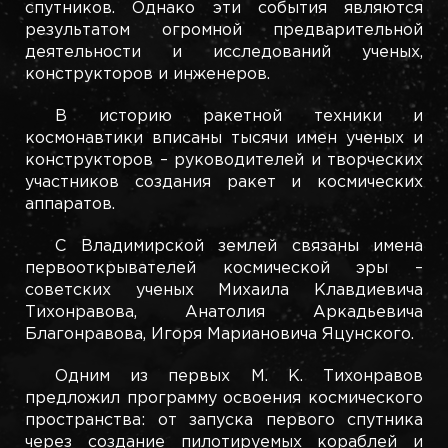
спутников. Однако эти события являются
результатом огромной предварительной
деятельности и исследований ученых,
конструкторов и инженеров.
В историю ракетной техники и
космонавтики вписаны тысячи имен ученых и
конструкторов – руководителей и творческих
участников создания ракет и космических
аппаратов.
С Владимирской землей связаны имена
первооткрывателей космической эры –
советских ученых Михаила Клавдиевича
Тихонравова, Анатолия Аркадьевича
Благонравова, Игоря Мариановича Яцунского.
Одним из первых М. К. Тихонравов
предложил программу освоения космического
пространства: от запуска первого спутника
через создание пилотируемых кораблей и