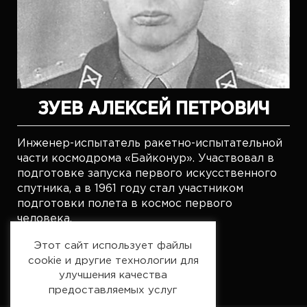
ЗУЕВ АЛЕКСЕЙ ПЕТРОВИЧ
Инженер-испытатель ракетно-испытательной
части космодрома «Байконур». Участвовал в
подготовке запуска первого искусственного
спутника, а в 1961 году стал участником
подготовки полета в космос первого
человека.
Подробнее
Этот сайт использует файлы
cookie и другие технологии для
улучшения качества
предоставляемых услуг