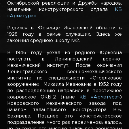
Октябрьской революции и Дружбы народов,
начальник конструкторского отдела
КБ
«Арматура»
.
Родился в Юрьевце Ивановской области в
1928 году в семье служащих. Здесь же
закончил среднюю школу №2.
В 1946 году уехал из родного Юрьевца
поступать в Ленинградский военно-
механический институт. После окончания
Ленинградского военно-механического
института по специальности «Стрелковое
вооружение» Михаила Ивановича в 1952 году
по распределению направили в престижное
ковровское ОКБ-2 (ныне
КБ «Арматура»
)
Ковровского механического завода под
началом талантливого конструктора В.В.
Бахирева. Позднее это конструкторское
подразделение много раз переименовывалось,
но высокую его миссию знали все военспецы