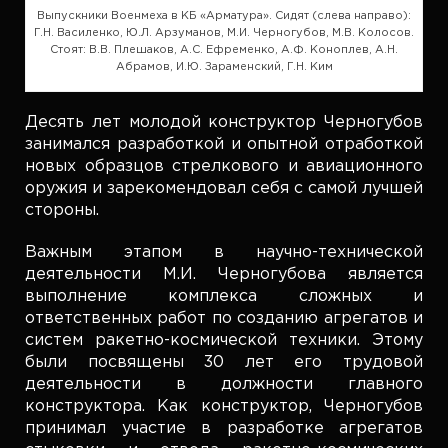
Выпускники Военмеха в КБ «Арматура». Сидят (слева направо):
Г.Н. Василенко, Ю.Л. Арзуманов, М.И. Черногубов, М.В. Колосов.
Стоят: В.В. Плешаков, А.С. Ефременко, А.Ф. Коноплев, А.Н.
Абрамов, И.Ю. Зараменский, Г.Н. Ким
Десять лет молодой конструктор Черногубов
занимался разработкой и опытной отработкой
новых образцов стрелкового и авиационного
оружия и зарекомендовал себя с самой лучшей
стороны.
Важным этапом в научно-технической
деятельности М.И. Черногубова является
выполнение комплекса сложных и
ответственных работ по созданию агрегатов и
систем ракетно-космической техники. Этому
были посвящены 30 лет его трудовой
деятельности в должности главного
конструктора. Как конструктор, Черногубов
принимал участие в разработке агрегатов